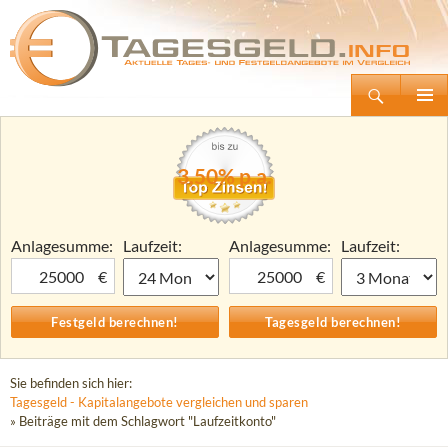
Suchen
Tagesgeld.info – Tagesgeldkonten vergleichen und Tagesgeld-Zinsen berechnen
Zum
Primäre
Inhalt
Menü
springen
3,50% p.a.
Anlagesumme:
Laufzeit:
Anlagesumme:
Laufzeit:
€
€
Sie befinden sich hier:
Tagesgeld - Kapitalangebote vergleichen und sparen
» Beiträge mit dem Schlagwort "Laufzeitkonto"