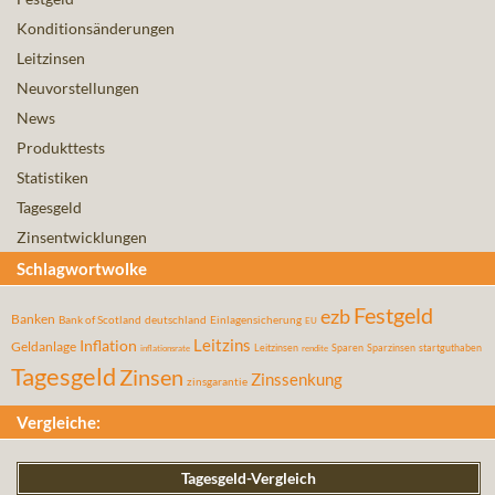
Konditionsänderungen
Leitzinsen
Neuvorstellungen
News
Produkttests
Statistiken
Tagesgeld
Zinsentwicklungen
Schlagwortwolke
Festgeld
ezb
Banken
Bank of Scotland
deutschland
Einlagensicherung
EU
Leitzins
Inflation
Geldanlage
Leitzinsen
Sparen
Sparzinsen
startguthaben
inflationsrate
rendite
Tagesgeld
Zinsen
Zinssenkung
zinsgarantie
Vergleiche:
Tagesgeld-Vergleich