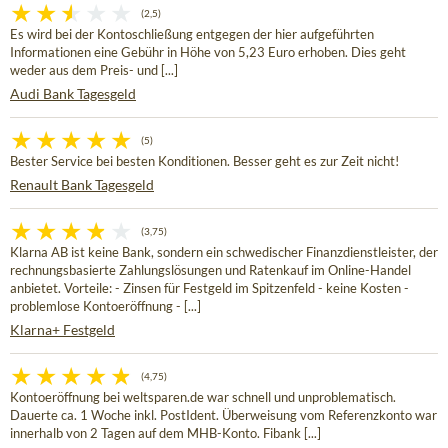
(2,5)
Es wird bei der Kontoschließung entgegen der hier aufgeführten
Informationen eine Gebühr in Höhe von 5,23 Euro erhoben. Dies geht
weder aus dem Preis- und [...]
Audi Bank Tagesgeld
(5)
Bester Service bei besten Konditionen. Besser geht es zur Zeit nicht!
Renault Bank Tagesgeld
(3,75)
Klarna AB ist keine Bank, sondern ein schwedischer Finanzdienstleister, der
rechnungsbasierte Zahlungslösungen und Ratenkauf im Online-Handel
anbietet. Vorteile: - Zinsen für Festgeld im Spitzenfeld - keine Kosten -
problemlose Kontoeröffnung - [...]
Klarna+ Festgeld
(4,75)
Kontoeröffnung bei weltsparen.de war schnell und unproblematisch.
Dauerte ca. 1 Woche inkl. PostIdent. Überweisung vom Referenzkonto war
innerhalb von 2 Tagen auf dem MHB-Konto. Fibank [...]