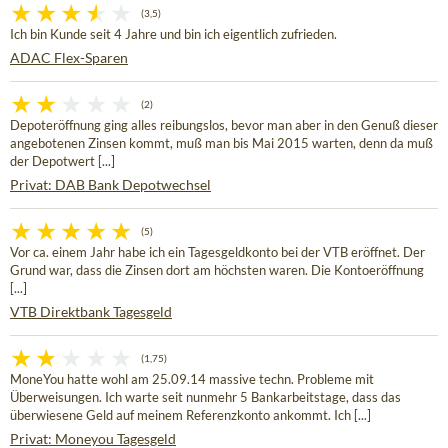
(3,5)
Ich bin Kunde seit 4 Jahre und bin ich eigentlich zufrieden.
ADAC Flex-Sparen
(2)
Depoteröffnung ging alles reibungslos, bevor man aber in den Genuß dieser
angebotenen Zinsen kommt, muß man bis Mai 2015 warten, denn da muß
der Depotwert [...]
Privat: DAB Bank Depotwechsel
(5)
Vor ca. einem Jahr habe ich ein Tagesgeldkonto bei der VTB eröffnet. Der
Grund war, dass die Zinsen dort am höchsten waren. Die Kontoeröffnung
[...]
VTB Direktbank Tagesgeld
(1,75)
MoneYou hatte wohl am 25.09.14 massive techn. Probleme mit
Überweisungen. Ich warte seit nunmehr 5 Bankarbeitstage, dass das
überwiesene Geld auf meinem Referenzkonto ankommt. Ich [...]
Privat: Moneyou Tagesgeld