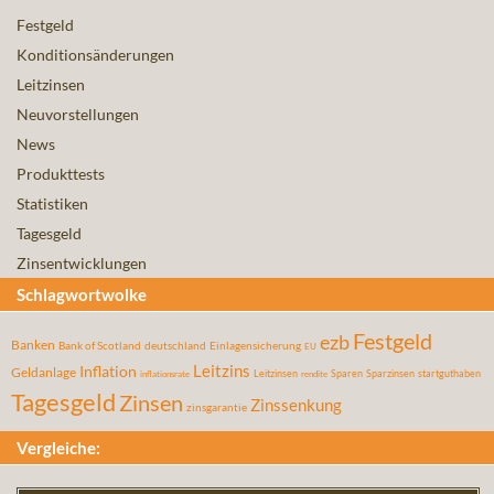
Festgeld
Konditionsänderungen
Leitzinsen
Neuvorstellungen
News
Produkttests
Statistiken
Tagesgeld
Zinsentwicklungen
Schlagwortwolke
Festgeld
ezb
Banken
Bank of Scotland
deutschland
Einlagensicherung
EU
Leitzins
Inflation
Geldanlage
Leitzinsen
Sparen
Sparzinsen
startguthaben
inflationsrate
rendite
Tagesgeld
Zinsen
Zinssenkung
zinsgarantie
Vergleiche: