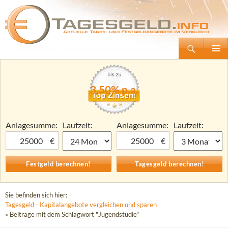
Suchen
Tagesgeld.info – Tagesgeldkonten vergleichen und Tagesgeld-Zinsen berechnen
Zum
Primäre
Inhalt
Menü
springen
3,50% p.a.
Anlagesumme:
Laufzeit:
Anlagesumme:
Laufzeit:
€
€
Sie befinden sich hier:
Tagesgeld - Kapitalangebote vergleichen und sparen
» Beiträge mit dem Schlagwort "Jugendstudie"