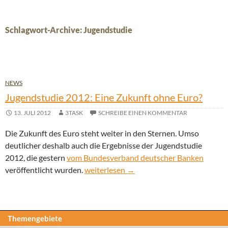
Schlagwort-Archive: Jugendstudie
NEWS
Jugendstudie 2012: Eine Zukunft ohne Euro?
13. JULI 2012
3TASK
SCHREIBE EINEN KOMMENTAR
Die Zukunft des Euro steht weiter in den Sternen. Umso
deutlicher deshalb auch die Ergebnisse der Jugendstudie
2012, die gestern
vom Bundesverband deutscher Banken
Jugendstudie 2012: Eine Zukunft ohne E
veröffentlicht wurden.
weiterlesen
→
Themengebiete