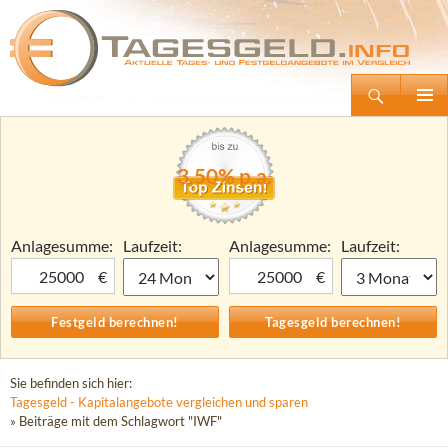
Suchen
Tagesgeld.info – Tagesgeldkonten vergleichen und Tagesgeld-Zinsen berechnen
Zum
Primäre
Inhalt
Menü
springen
3,50% p.a.
Anlagesumme:
Laufzeit:
Anlagesumme:
Laufzeit:
€
€
Sie befinden sich hier:
Tagesgeld - Kapitalangebote vergleichen und sparen
» Beiträge mit dem Schlagwort "IWF"