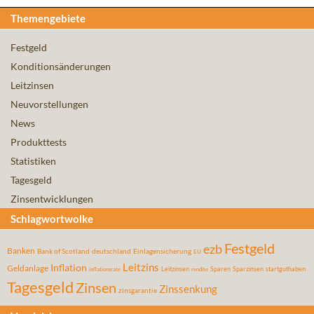
Themengebiete
Festgeld
Konditionsänderungen
Leitzinsen
Neuvorstellungen
News
Produkttests
Statistiken
Tagesgeld
Zinsentwicklungen
Schlagwortwolke
Festgeld
ezb
Banken
Bank of Scotland
deutschland
Einlagensicherung
EU
Leitzins
Inflation
Geldanlage
Leitzinsen
Sparen
Sparzinsen
startguthaben
inflationsrate
rendite
Tagesgeld
Zinsen
Zinssenkung
zinsgarantie