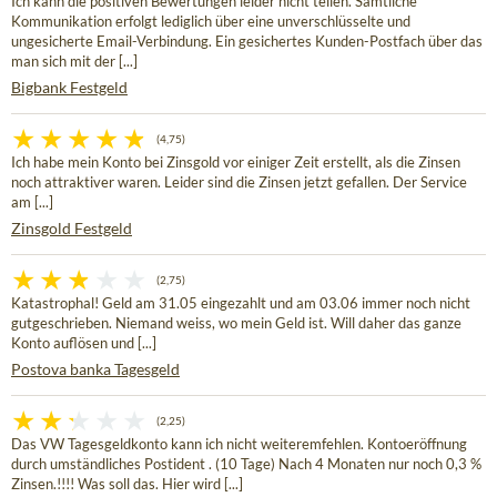
Ich kann die positiven Bewertungen leider nicht teilen. Sämtliche
Kommunikation erfolgt lediglich über eine unverschlüsselte und
ungesicherte Email-Verbindung. Ein gesichertes Kunden-Postfach über das
man sich mit der [...]
Bigbank Festgeld
(4,75)
Ich habe mein Konto bei Zinsgold vor einiger Zeit erstellt, als die Zinsen
noch attraktiver waren. Leider sind die Zinsen jetzt gefallen. Der Service
am [...]
Zinsgold Festgeld
(2,75)
Katastrophal! Geld am 31.05 eingezahlt und am 03.06 immer noch nicht
gutgeschrieben. Niemand weiss, wo mein Geld ist. Will daher das ganze
Konto auflösen und [...]
Postova banka Tagesgeld
(2,25)
Das VW Tagesgeldkonto kann ich nicht weiteremfehlen. Kontoeröffnung
durch umständliches Postident . (10 Tage) Nach 4 Monaten nur noch 0,3 %
Zinsen.!!!! Was soll das. Hier wird [...]