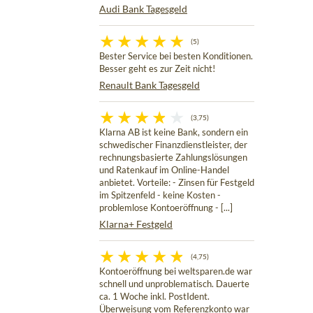
Audi Bank Tagesgeld
(5)
Bester Service bei besten Konditionen.
Besser geht es zur Zeit nicht!
Renault Bank Tagesgeld
(3,75)
Klarna AB ist keine Bank, sondern ein
schwedischer Finanzdienstleister, der
rechnungsbasierte Zahlungslösungen
und Ratenkauf im Online-Handel
anbietet. Vorteile: - Zinsen für Festgeld
im Spitzenfeld - keine Kosten -
problemlose Kontoeröffnung - [...]
Klarna+ Festgeld
(4,75)
Kontoeröffnung bei weltsparen.de war
schnell und unproblematisch. Dauerte
ca. 1 Woche inkl. PostIdent.
Überweisung vom Referenzkonto war