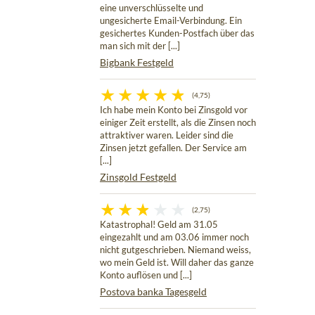
eine unverschlüsselte und
ungesicherte Email-Verbindung. Ein
gesichertes Kunden-Postfach über das
man sich mit der [...]
Bigbank Festgeld
(4,75)
Ich habe mein Konto bei Zinsgold vor
einiger Zeit erstellt, als die Zinsen noch
attraktiver waren. Leider sind die
Zinsen jetzt gefallen. Der Service am
[...]
Zinsgold Festgeld
(2,75)
Katastrophal! Geld am 31.05
eingezahlt und am 03.06 immer noch
nicht gutgeschrieben. Niemand weiss,
wo mein Geld ist. Will daher das ganze
Konto auflösen und [...]
Postova banka Tagesgeld