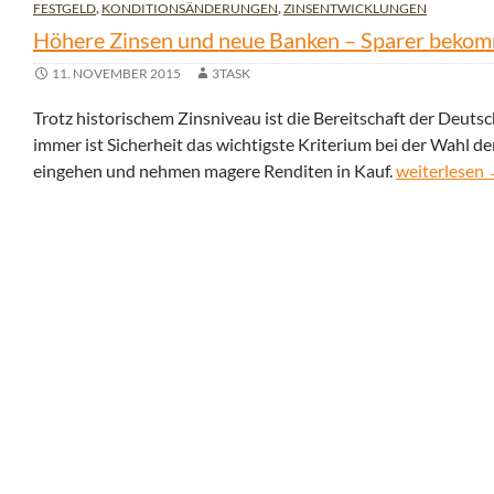
FESTGELD
,
KONDITIONSÄNDERUNGEN
,
ZINSENTWICKLUNGEN
Höhere Zinsen und neue Banken – Sparer bekom
11. NOVEMBER 2015
3TASK
Trotz historischem Zinsniveau ist die Bereitschaft der Deut
immer ist Sicherheit das wichtigste Kriterium bei der Wahl d
Höhere Zinse
eingehen und nehmen magere Renditen in Kauf.
weiterlesen