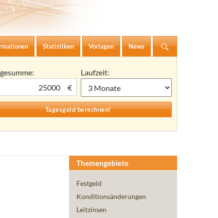
ormationen
Statistiken
Vorlagen
News
agesumme:
Laufzeit:
€
Themengebiete
Festgeld
Konditionsänderungen
Leitzinsen