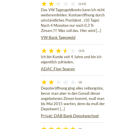
(2,25)
Das VW Tagesgeldkonto kann ich nicht
weiteremfehlen. Kontoeröffnung durch
umständliches Postident . (10 Tage)
Nach 4 Monaten nur noch 0,3 %
Zinsen.!!!! Was soll das. Hier wird [...]
VW Bank Tagesgeld
(3,5)
Ich bin Kunde seit 4 Jahre und bin ich
eigentlich zufrieden.
ADAC Flex-Sparen
(2)
Depoteröffnung ging alles reibungslos,
bevor man aber in den Genuß dieser
angebotenen Zinsen kommt, muß man
bis Mai 2015 warten, denn da muß der
Depotwert [...]
Privat: DAB Bank Depotwechsel