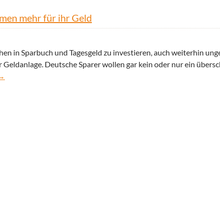
men mehr für ihr Geld
schen in Sparbuch und Tagesgeld zu investieren, auch weiterhin un
er Geldanlage. Deutsche Sparer wollen gar kein oder nur ein übers
n und neue Banken – Sparer bekommen mehr für ihr Geld
→