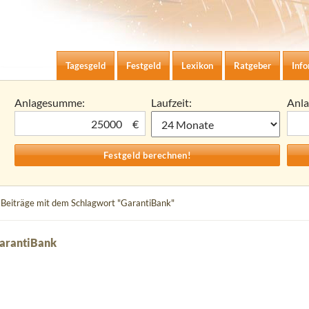
Zum Inhalt springen
agesgeld-Zinsen berechnen
Tagesgeld
Festgeld
Lexikon
Ratgeber
Inf
Anlagesumme:
Laufzeit:
Anl
€
 Beiträge mit dem Schlagwort "GarantiBank"
GarantiBank