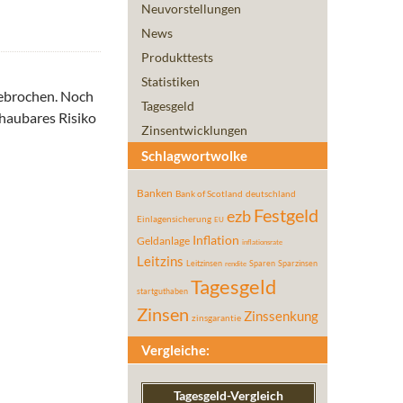
Neuvorstellungen
News
Produkttests
Statistiken
gebrochen. Noch
Tagesgeld
chaubares Risiko
Zinsentwicklungen
Schlagwortwolke
Banken
Bank of Scotland
deutschland
Festgeld
ezb
Einlagensicherung
EU
Inflation
Geldanlage
inflationsrate
Leitzins
Leitzinsen
Sparen
Sparzinsen
rendite
Tagesgeld
startguthaben
Zinsen
Zinssenkung
zinsgarantie
Vergleiche:
Tagesgeld-Vergleich