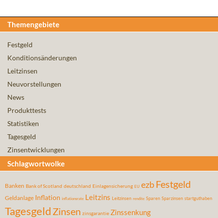
Themengebiete
Festgeld
Konditionsänderungen
Leitzinsen
Neuvorstellungen
News
Produkttests
Statistiken
Tagesgeld
Zinsentwicklungen
Schlagwortwolke
Festgeld
ezb
Banken
Bank of Scotland
deutschland
Einlagensicherung
EU
Leitzins
Inflation
Geldanlage
Leitzinsen
Sparen
Sparzinsen
startguthaben
inflationsrate
rendite
Tagesgeld
Zinsen
Zinssenkung
zinsgarantie