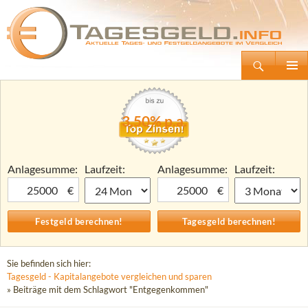
Suchen
Tagesgeld.info – Tagesgeldkonten vergleichen und Tagesgeld-Zinsen berechnen
Zum
Primäre
Inhalt
Menü
springen
3,50% p.a.
Anlagesumme:
Laufzeit:
Anlagesumme:
Laufzeit:
€
€
Sie befinden sich hier:
Tagesgeld - Kapitalangebote vergleichen und sparen
» Beiträge mit dem Schlagwort "Entgegenkommen"