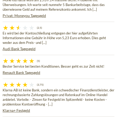
MoneYou hatte wohl am 25.09.14 massive techn. Probleme mit
Überweisungen. Ich warte seit nunmehr 5 Bankarbeitstage, dass das
überwiesene Geld auf meinem Referenzkonto ankommt. Ich [...]
Privat: Moneyou Tagesgeld
(2,5)
Es wird bei der Kontoschließung entgegen der hier aufgeführten
Informationen eine Gebühr in Höhe von 5,23 Euro erhoben. Dies geht
weder aus dem Preis- und [...]
Audi Bank Tagesgeld
(5)
Bester Service bei besten Konditionen. Besser geht es zur Zeit nicht!
Renault Bank Tagesgeld
(3,75)
Klarna AB ist keine Bank, sondern ein schwedischer Finanzdienstleister, der
rechnungsbasierte Zahlungslösungen und Ratenkauf im Online-Handel
anbietet. Vorteile: - Zinsen für Festgeld im Spitzenfeld - keine Kosten -
problemlose Kontoeröffnung - [...]
Klarna+ Festgeld