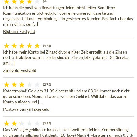
(4)
Ich kann die positiven Bewertungen leider nicht teilen. Sämtliche
Kommunikation erfolgt lediglich über eine unverschlüsselte und
ungesicherte Email-Verbindung. Ein gesichertes Kunden-Postfach über das
man sich mit der [...]
Bigbank Festgeld
(4,75)
Ich habe mein Konto bei Zinsgold vor einiger Zeit erstellt, als die Zinsen
noch attraktiver waren. Leider sind die Zinsen jetzt gefallen. Der Service
am [...]
Zinsgold Festgeld
(2,75)
Katastrophal! Geld am 31.05 eingezahlt und am 03.06 immer noch nicht
gutgeschrieben. Niemand weiss, wo mein Geld ist. Will daher das ganze
Konto auflösen und [...]
Postova banka Tagesgeld
(2,25)
Das VW Tagesgeldkonto kann ich nicht weiteremfehlen. Kontoeröffnung
durch umständliches Postident . (10 Tage) Nach 4 Monaten nur noch 0,3 %