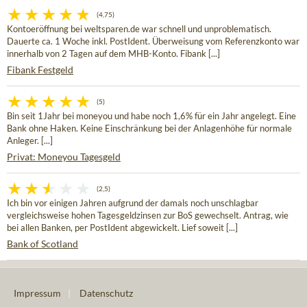
(4,75)
Kontoeröffnung bei weltsparen.de war schnell und unproblematisch.
Dauerte ca. 1 Woche inkl. PostIdent. Überweisung vom Referenzkonto war
innerhalb von 2 Tagen auf dem MHB-Konto. Fibank [...]
Fibank Festgeld
(5)
Bin seit 1Jahr bei moneyou und habe noch 1,6% für ein Jahr angelegt. Eine
Bank ohne Haken. Keine Einschränkung bei der Anlagenhöhe für normale
Anleger. [...]
Privat: Moneyou Tagesgeld
(2,5)
Ich bin vor einigen Jahren aufgrund der damals noch unschlagbar
vergleichsweise hohen Tagesgeldzinsen zur BoS gewechselt. Antrag, wie
bei allen Banken, per PostIdent abgewickelt. Lief soweit [...]
Bank of Scotland
Impressum
|
Datenschutz