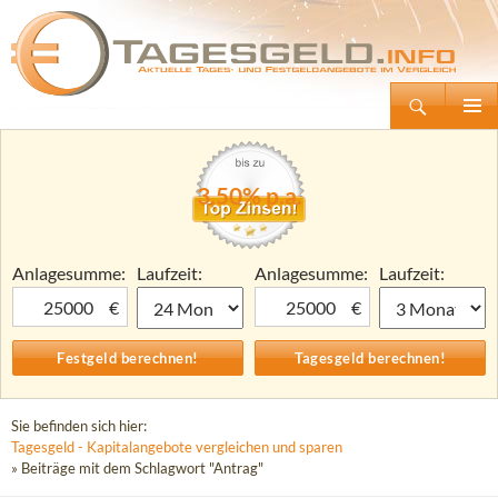
Suchen
Tagesgeld.info – Tagesgeldkonten vergleichen und Tagesgeld-Zinsen berechnen
Zum
Primäre
Inhalt
Menü
springen
3,50% p.a.
Anlagesumme:
Laufzeit:
Anlagesumme:
Laufzeit:
€
€
Sie befinden sich hier:
Tagesgeld - Kapitalangebote vergleichen und sparen
» Beiträge mit dem Schlagwort "Antrag"