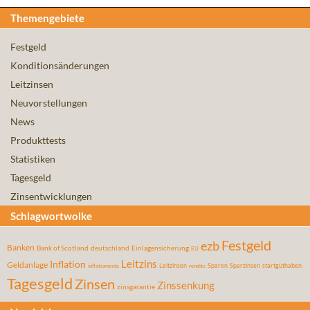
Themengebiete
Festgeld
Konditionsänderungen
Leitzinsen
Neuvorstellungen
News
Produkttests
Statistiken
Tagesgeld
Zinsentwicklungen
Schlagwortwolke
Festgeld
ezb
Banken
Bank of Scotland
deutschland
Einlagensicherung
EU
Leitzins
Inflation
Geldanlage
Leitzinsen
Sparen
Sparzinsen
startguthaben
inflationsrate
rendite
Tagesgeld
Zinsen
Zinssenkung
zinsgarantie