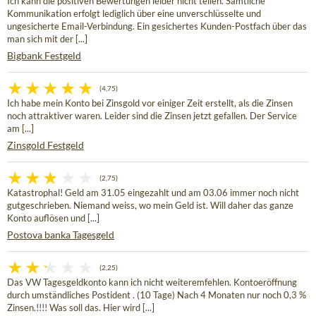
Ich kann die positiven Bewertungen leider nicht teilen. Sämtliche
Kommunikation erfolgt lediglich über eine unverschlüsselte und
ungesicherte Email-Verbindung. Ein gesichertes Kunden-Postfach über das
man sich mit der [...]
Bigbank Festgeld
(4,75)
Ich habe mein Konto bei Zinsgold vor einiger Zeit erstellt, als die Zinsen
noch attraktiver waren. Leider sind die Zinsen jetzt gefallen. Der Service
am [...]
Zinsgold Festgeld
(2,75)
Katastrophal! Geld am 31.05 eingezahlt und am 03.06 immer noch nicht
gutgeschrieben. Niemand weiss, wo mein Geld ist. Will daher das ganze
Konto auflösen und [...]
Postova banka Tagesgeld
(2,25)
Das VW Tagesgeldkonto kann ich nicht weiteremfehlen. Kontoeröffnung
durch umständliches Postident . (10 Tage) Nach 4 Monaten nur noch 0,3 %
Zinsen.!!!! Was soll das. Hier wird [...]