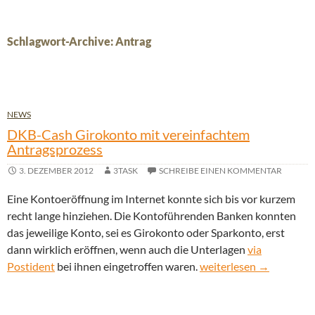
Schlagwort-Archive: Antrag
NEWS
DKB-Cash Girokonto mit vereinfachtem
Antragsprozess
3. DEZEMBER 2012
3TASK
SCHREIBE EINEN KOMMENTAR
Eine Kontoeröffnung im Internet konnte sich bis vor kurzem
recht lange hinziehen. Die Kontoführenden Banken konnten
das jeweilige Konto, sei es Girokonto oder Sparkonto, erst
dann wirklich eröffnen, wenn auch die Unterlagen
via
DKB-Cash Girokonto mi
Postident
bei ihnen eingetroffen waren.
weiterlesen
→