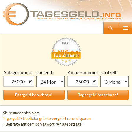
Suchen
Tagesgeld.info – Tagesgeldkonten vergleichen und Tagesgeld-Zinsen berechnen
Zum
Primäre
Inhalt
Menü
springen
3,50% p.a.
Anlagesumme:
Laufzeit:
Anlagesumme:
Laufzeit:
€
€
Sie befinden sich hier:
Tagesgeld - Kapitalangebote vergleichen und sparen
» Beiträge mit dem Schlagwort "Anlagebeträge"