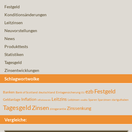
Festgeld
Konditionsänderungen
Leitzinsen
Neuvorstellungen
News
Produkttests
Statistiken
Tagesgeld
Zinsentwicklungen
Schlagwortwolke
Festgeld
ezb
Banken
Bank of Scotland
deutschland
Einlagensicherung
EU
Leitzins
Inflation
Geldanlage
Leitzinsen
Sparen
Sparzinsen
startguthaben
inflationsrate
rendite
Tagesgeld
Zinsen
Zinssenkung
zinsgarantie
Vergleiche: