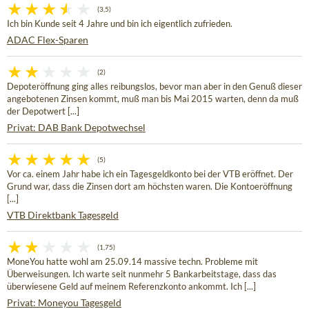
(3,5)
Ich bin Kunde seit 4 Jahre und bin ich eigentlich zufrieden.
ADAC Flex-Sparen
(2)
Depoteröffnung ging alles reibungslos, bevor man aber in den Genuß dieser
angebotenen Zinsen kommt, muß man bis Mai 2015 warten, denn da muß
der Depotwert [...]
Privat: DAB Bank Depotwechsel
(5)
Vor ca. einem Jahr habe ich ein Tagesgeldkonto bei der VTB eröffnet. Der
Grund war, dass die Zinsen dort am höchsten waren. Die Kontoeröffnung
[...]
VTB Direktbank Tagesgeld
(1,75)
MoneYou hatte wohl am 25.09.14 massive techn. Probleme mit
Überweisungen. Ich warte seit nunmehr 5 Bankarbeitstage, dass das
überwiesene Geld auf meinem Referenzkonto ankommt. Ich [...]
Privat: Moneyou Tagesgeld