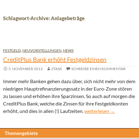
Schlagwort-Archive: Anlagebeträge
FESTGELD
,
NEUVORSTELLUNGEN
,
NEWS
CreditPlus Bank erhöht Festgeldzinsen
5. NOVEMBER 2013
3TASK
SCHREIBE EINEN KOMMENTAR
Immer mehr Banken gehen dazu über, sich nicht mehr von dem
niedrigen Hauptrefinanzierungssatz in der Euro-Zone stören
zu lassen und erhöhen ihre Sparzinsen. So auch auf morgen die
CreditPlus Bank, welche die Zinsen für ihre Festgeldkonten
CreditPlus Bank erhöht F
erhöht, und dies in allen (!) Laufzeiten.
weiterlesen
→
Themengebiete