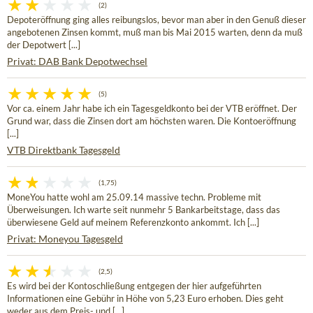
(2)
Depoteröffnung ging alles reibungslos, bevor man aber in den Genuß dieser
angebotenen Zinsen kommt, muß man bis Mai 2015 warten, denn da muß
der Depotwert [...]
Privat: DAB Bank Depotwechsel
(5)
Vor ca. einem Jahr habe ich ein Tagesgeldkonto bei der VTB eröffnet. Der
Grund war, dass die Zinsen dort am höchsten waren. Die Kontoeröffnung
[...]
VTB Direktbank Tagesgeld
(1,75)
MoneYou hatte wohl am 25.09.14 massive techn. Probleme mit
Überweisungen. Ich warte seit nunmehr 5 Bankarbeitstage, dass das
überwiesene Geld auf meinem Referenzkonto ankommt. Ich [...]
Privat: Moneyou Tagesgeld
(2,5)
Es wird bei der Kontoschließung entgegen der hier aufgeführten
Informationen eine Gebühr in Höhe von 5,23 Euro erhoben. Dies geht
weder aus dem Preis- und [...]