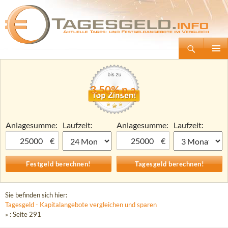
Suchen
Tagesgeld.info – Tagesgeldkonten vergleichen und Tagesgeld-Zinsen berechnen
Zum
Primäre
Inhalt
Menü
springen
3,50% p.a.
Anlagesumme:
Laufzeit:
Anlagesumme:
Laufzeit:
€
€
Sie befinden sich hier:
Tagesgeld - Kapitalangebote vergleichen und sparen
» : Seite 291