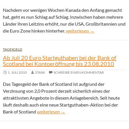
Nachdem vor wenigen Wochen Kanada den Anfang gemacht
hat, geht es nun Schlag auf Schlag. Inzwischen haben mehrere
Länder ihren Leitzins erhöht, nur die USA, Großbritannien und
Schwedische Zentralbank erhöht
die Euro Zone hinken hinterher.
weiterlesen
→
TAGESGELD
Ab Juli 20 Euro Startguthaben bei der Bank of
Scotland bei Kontoeröffnung bis 23.08.2010
1. JULI 2010
3TASK
SCHREIBE EINEN KOMMENTAR
Das Tagesgeld der Bank of Scotland ist aufgrund der
Verzinsung von 2,0 Prozent derzeit sicherlich eines der
attraktivsten Angebote in diesem Anlagebereich. Seit heute
läuft deshalb auch eine neue Startguthaben-Aktion bei der
Ab Juli 20 Euro Startguthaben bei der Bank of
Bank of Scotland
weiterlesen
→