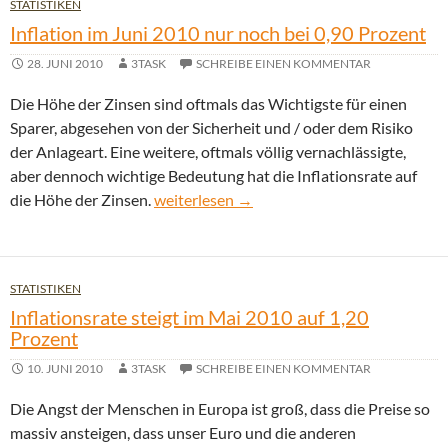
STATISTIKEN
Inflation im Juni 2010 nur noch bei 0,90 Prozent
28. JUNI 2010
3TASK
SCHREIBE EINEN KOMMENTAR
Die Höhe der Zinsen sind oftmals das Wichtigste für einen
Sparer, abgesehen von der Sicherheit und / oder dem Risiko
der Anlageart. Eine weitere, oftmals völlig vernachlässigte,
aber dennoch wichtige Bedeutung hat die Inflationsrate auf
Inflation im Juni 2010 nur noch bei 0,90 P
die Höhe der Zinsen.
weiterlesen
→
STATISTIKEN
Inflationsrate steigt im Mai 2010 auf 1,20
Prozent
10. JUNI 2010
3TASK
SCHREIBE EINEN KOMMENTAR
Die Angst der Menschen in Europa ist groß, dass die Preise so
massiv ansteigen, dass unser Euro und die anderen