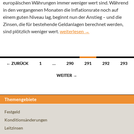
europäischen Währungen immer weniger wert sind. Während
in den vergangenen Monaten die Inflationsrate noch auf
einem guten Niveau lag, beginnt nun der Anstieg – und die
Zinsen, die für bestehende Geldanlagen berechnet werden,
Inflationsrate steigt im Mai 2010 au
sind plötzlich weniger wert.
weiterlesen
→
Beitragsnavigation
← ZURÜCK
1
…
290
291
292
293
WEITER →
Themengebiete
Festgeld
Konditionsänderungen
Leitzinsen