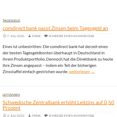
TAGESGELD
comdirect bank passt Zinsen beim Tagesgeld an
7. JULI 2010
3TASK
SCHREIBE EINEN KOMMENTAR
Eines ist unbestritten: Die comdirect bank hat derzeit eines
der besten Tagesgeldkonten überhaupt in Deutschland in
ihrem Produktportfolio. Dennoch hat die Direktbank zu heute
ihre Zinsen angepasst – indem ein Teil der bisherigen
comdirect bank passt Zins
Zinsstaffel einfach gestrichen wurde.
weiterlesen
→
LEITZINSEN
Schwedische Zentralbank erhöht Leitzins auf 0,50
Prozent
2. JULI 2010
3TASK
SCHREIBE EINEN KOMMENTAR