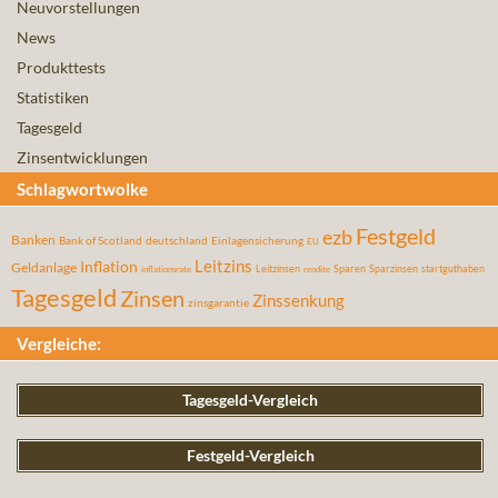
Neuvorstellungen
News
Produkttests
Statistiken
Tagesgeld
Zinsentwicklungen
Schlagwortwolke
Festgeld
ezb
Banken
Bank of Scotland
deutschland
Einlagensicherung
EU
Leitzins
Inflation
Geldanlage
Leitzinsen
Sparen
Sparzinsen
startguthaben
inflationsrate
rendite
Tagesgeld
Zinsen
Zinssenkung
zinsgarantie
Vergleiche:
Tagesgeld-Vergleich
Festgeld-Vergleich