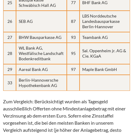
25
77
BHF Bank AG
Schwäbisch Hall AG
LBS Norddeutsche
26
SEB AG
87
Landesbausparkasse
Berlin-Hannover
27
BHW Bausparkasse AG
93
Teambank AG
WL Bank AG,
Sal. Oppenheim jr. AG &
28
Westfälische Landschaft
95
Cie. KGaA
Bodenkreditbank
29
Aareal Bank AG
97
Maple Bank GmbH
Berlin-Hannoversche
33
Hypothekenbank AG
Zum Vergleich: Berücksichtigt wurden als Tagesgeld
ausschließlich Offerten ohne Mindestanlagebetrag mit einer
Verzinsung ab dem ersten Euro. Sofern eine Zinsstaffel
vorgesehen ist, die bei den meisten Banken in unserem
Vergleich aufsteigend ist (je höher der Anlagebetrag, desto