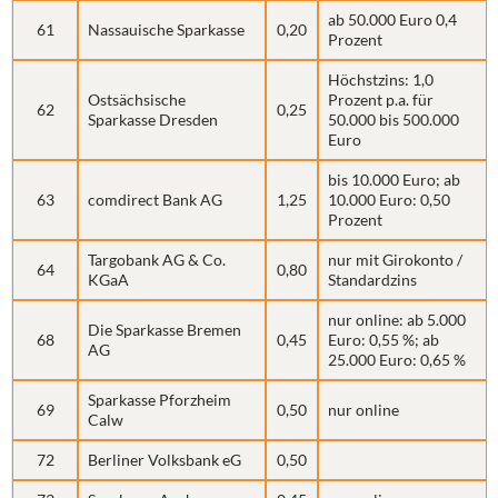
ab 50.000 Euro 0,4
61
Nassauische Sparkasse
0,20
Prozent
Höchstzins: 1,0
Ostsächsische
Prozent p.a. für
62
0,25
Sparkasse Dresden
50.000 bis 500.000
Euro
bis 10.000 Euro; ab
63
comdirect Bank AG
1,25
10.000 Euro: 0,50
Prozent
Targobank AG & Co.
nur mit Girokonto /
64
0,80
KGaA
Standardzins
nur online: ab 5.000
Die Sparkasse Bremen
68
0,45
Euro: 0,55 %; ab
AG
25.000 Euro: 0,65 %
Sparkasse Pforzheim
69
0,50
nur online
Calw
72
Berliner Volksbank eG
0,50