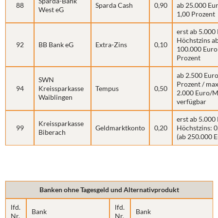
Sparda-Bank
88
Sparda Cash
0,90
ab 25.000 Eur
West eG
1,00 Prozent
erst ab 5.000
Höchstzins a
92
BB Bank eG
Extra-Zins
0,10
100.000 Euro:
Prozent
ab 2.500 Euro
SWN
Prozent / max
94
Kreissparkasse
Tempus
0,50
2.000 Euro/
Waiblingen
verfügbar
erst ab 5.000
Kreissparkasse
99
Geldmarktkonto
0,20
Höchstzins: 0
Biberach
(ab 250.000 E
Banken ohne Tagesgeld und Alternativprodukt
lfd.
lfd.
Bank
Bank
Nr.
Nr.