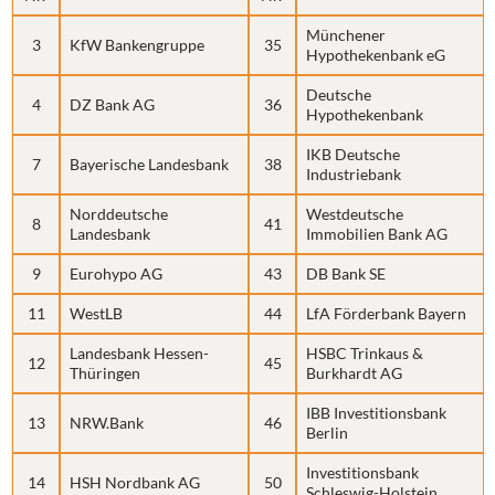
Münchener
3
KfW Bankengruppe
35
Hypothekenbank eG
Deutsche
4
DZ Bank AG
36
Hypothekenbank
IKB Deutsche
7
Bayerische Landesbank
38
Industriebank
Norddeutsche
Westdeutsche
8
41
Landesbank
Immobilien Bank AG
9
Eurohypo AG
43
DB Bank SE
11
WestLB
44
LfA Förderbank Bayern
Landesbank Hessen-
HSBC Trinkaus &
12
45
Thüringen
Burkhardt AG
IBB Investitionsbank
13
NRW.Bank
46
Berlin
Investitionsbank
14
HSH Nordbank AG
50
Schleswig-Holstein