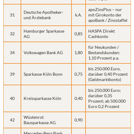
apoZinsPlus – nur
Deutsche Apotheker-
31
k.A.
mit Girokonto der
und Ärztebank
apoBank / Zinsstaffel
Hamburger Sparkasse
HASPA Direkt
32
0,85
AG
Cashkonto
für Neukunden /
34
Volkswagen Bank AG
1,80
Bestandskunden:
1,10 Prozent p.a.
bis 250.000 Euro,
39
Sparkasse Köln Bonn
0,75
darüber 0,40 Prozent
(Geldmarktkonto)
bis 250.000 Euro;
darüber 0,35
40
Kreissparkasse Köln
0,40
Prozent; ab 500.000
Euro 0,2 Prozent
Wüstenrot
42
0,90
Bausparkasse AG
Mercedes-Benz Bank