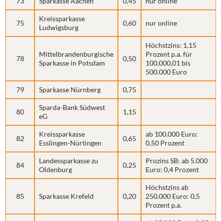
73
Sparkasse Aachen
0,45
nur online
Kreissparkasse
75
0,60
nur online
Ludwigsburg
Höchstzins: 1,15
Mittelbrandenburgische
Prozent p.a. für
78
0,50
Sparkasse in Potsdam
100.000,01 bis
500.000 Euro
79
Sparkasse Nürnberg
0,75
Sparda-Bank Südwest
80
1,15
eG
Kreissparkasse
ab 100.000 Euro:
82
0,65
Esslingen-Nürtingen
0,50 Prozent
Landessparkasse zu
Prozins SB: ab 5.000
84
0,25
Oldenburg
Euro: 0,4 Prozent
Höchstzins ab
85
Sparkasse Krefeld
0,20
250.000 Euro: 0,5
Prozent p.a.