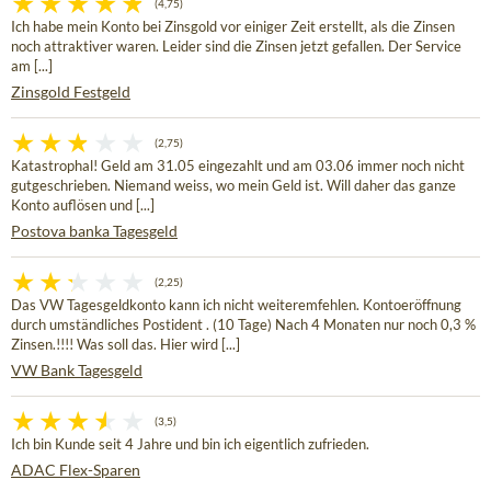
(4,75)
Ich habe mein Konto bei Zinsgold vor einiger Zeit erstellt, als die Zinsen
noch attraktiver waren. Leider sind die Zinsen jetzt gefallen. Der Service
am [...]
Zinsgold Festgeld
(2,75)
Katastrophal! Geld am 31.05 eingezahlt und am 03.06 immer noch nicht
gutgeschrieben. Niemand weiss, wo mein Geld ist. Will daher das ganze
Konto auflösen und [...]
Postova banka Tagesgeld
(2,25)
Das VW Tagesgeldkonto kann ich nicht weiteremfehlen. Kontoeröffnung
durch umständliches Postident . (10 Tage) Nach 4 Monaten nur noch 0,3 %
Zinsen.!!!! Was soll das. Hier wird [...]
VW Bank Tagesgeld
(3,5)
Ich bin Kunde seit 4 Jahre und bin ich eigentlich zufrieden.
ADAC Flex-Sparen