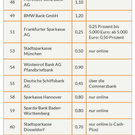
48
1,10
AG
49
BMW Bank GmbH
1,20
0,25 Prozent bis
Frankfurter Sparkasse
51
0,25
5.000 Euro; ab 5.000
AG
Euro: 0,50 Prozent
Stadtsparkasse
53
0,50
nur online
München
Wüstenrot Bank AG
54
0,90
Pfandbriefbank
Deutsche Schiffsbank
über die
55
0,45
AG
Commerzbank
58
Sparkasse Hannover
0,80
nur online
Sparda-Bank Baden-
59
0,80
nur online
Württemberg
Stadtsparkasse
nur online (s-Cash-
60
0,70
Düsseldorf
Plus)