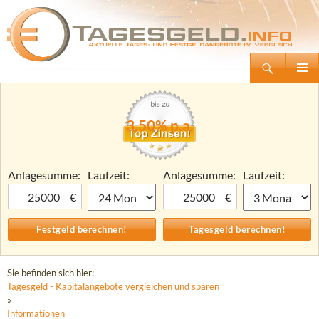
Suchen
Tagesgeld.info – Tagesgeldkonten vergleichen und Tagesgeld-Zinsen berechnen
Zum
Primäre
Inhalt
Menü
springen
3,50% p.a.
Anlagesumme:
Laufzeit:
Anlagesumme:
Laufzeit:
€
€
Sie befinden sich hier:
Tagesgeld - Kapitalangebote vergleichen und sparen
»
Informationen