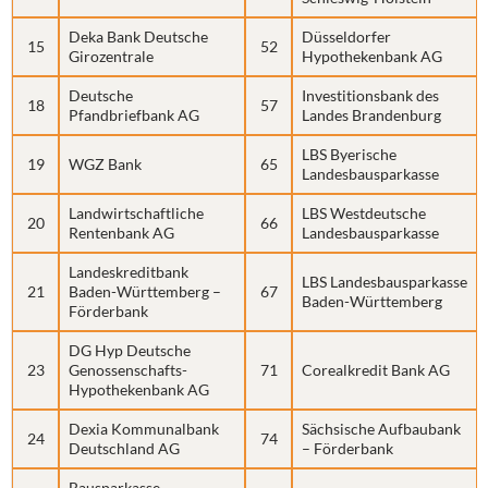
Deka Bank Deutsche
Düsseldorfer
15
52
Girozentrale
Hypothekenbank AG
Deutsche
Investitionsbank des
18
57
Pfandbriefbank AG
Landes Brandenburg
LBS Byerische
19
WGZ Bank
65
Landesbausparkasse
Landwirtschaftliche
LBS Westdeutsche
20
66
Rentenbank AG
Landesbausparkasse
Landeskreditbank
LBS Landesbausparkasse
21
Baden-Württemberg –
67
Baden-Württemberg
Förderbank
DG Hyp Deutsche
23
Genossenschafts-
71
Corealkredit Bank AG
Hypothekenbank AG
Dexia Kommunalbank
Sächsische Aufbaubank
24
74
Deutschland AG
– Förderbank
Bausparkasse