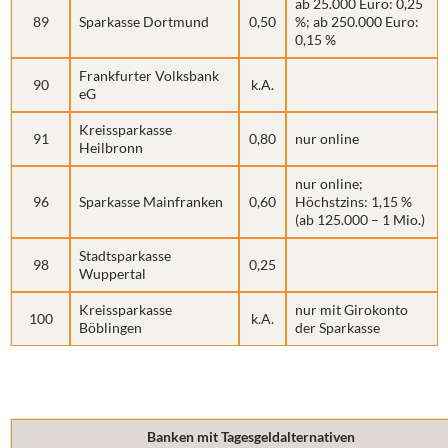
ab 25.000 Euro: 0,25
89
Sparkasse Dortmund
0,50
%; ab 250.000 Euro:
0,15 %
Frankfurter Volksbank
90
k.A.
eG
Kreissparkasse
91
0,80
nur online
Heilbronn
nur online;
96
Sparkasse Mainfranken
0,60
Höchstzins: 1,15 %
(ab 125.000 – 1 Mio.)
Stadtsparkasse
98
0,25
Wuppertal
Kreissparkasse
nur mit Girokonto
100
k.A.
Böblingen
der Sparkasse
Banken mit Tagesgeldalternativen