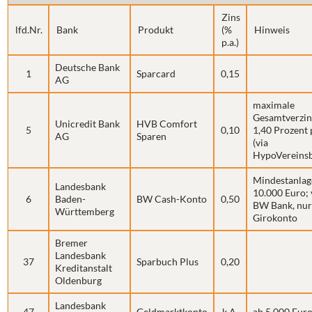
Zins
lfd.Nr.
Bank
Produkt
(%
Hinweis
p.a.)
Deutsche Bank
1
Sparcard
0,15
AG
maximale
Gesamtverzin
Unicredit Bank
HVB Comfort
5
0,10
1,40 Prozent p
AG
Sparen
(via
HypoVereins
Mindestanlag
Landesbank
10.000 Euro; 
6
Baden-
BW Cash-Konto
0,50
BW Bank, nur
Württemberg
Girokonto
Bremer
Landesbank
37
Sparbuch Plus
0,20
Kreditanstalt
Oldenburg
Landesbank
47
Geldmarktkonto
k.A.
ab 5.000 Eur