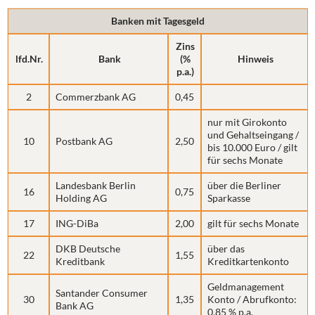
Banken mit Tagesgeld
Zins
lfd.Nr.
Bank
(%
Hinweis
p.a.)
2
Commerzbank AG
0,45
nur mit Girokonto
und Gehaltseingang /
10
Postbank AG
2,50
bis 10.000 Euro / gilt
für sechs Monate
Landesbank Berlin
über die Berliner
16
0,75
Holding AG
Sparkasse
17
ING-DiBa
2,00
gilt für sechs Monate
DKB Deutsche
über das
22
1,55
Kreditbank
Kreditkartenkonto
Geldmanagement
Santander Consumer
30
1,35
Konto / Abrufkonto:
Bank AG
0,85 % p.a.