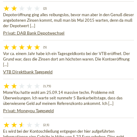
(2)
Depoteröffnung ging alles reibungslos, bevor man aber in den Genuß dieser
angebotenen Zinsen kommt, muß man bis Mai 2015 warten, denn da muß
der Depotwert [...]
Privat: DAB Bank Depotwechsel
(5)
Vor ca. einem Jahr habe ich ein Tagesgeldkonto bei der VTB eröffnet. Der
Grund war, dass die Zinsen dort am höchsten waren. Die Kontoeröffnung
[...]
VTB Direktbank Tagesgeld
(1,75)
MoneYou hatte wohl am 25.09.14 massive techn. Probleme mit
Überweisungen. Ich warte seit nunmehr 5 Bankarbeitstage, dass das
überwiesene Geld auf meinem Referenzkonto ankommt. Ich [...]
Privat: Moneyou Tagesgeld
(2,5)
Es wird bei der Kontoschließung entgegen der hier aufgeführten
Informationen eine Gebühr in Höhe von 5,23 Euro erhoben. Dies geht