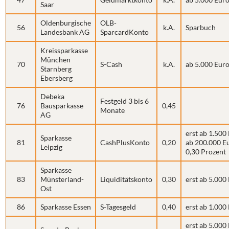
Saar
Oldenburgische
OLB-
56
k.A.
Sparbuch
Landesbank AG
SparcardKonto
Kreissparkasse
München
70
S-Cash
k.A.
ab 5.000 Eur
Starnberg
Ebersberg
Debeka
Festgeld 3 bis 6
76
Bausparkasse
0,45
Monate
AG
erst ab 1.500
Sparkasse
81
CashPlusKonto
0,20
ab 200.000 E
Leipzig
0,30 Prozent
Sparkasse
83
Münsterland-
Liquiditätskonto
0,30
erst ab 5.000
Ost
86
Sparkasse Essen
S-Tagesgeld
0,40
erst ab 1.000
erst ab 5.000