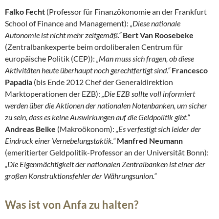
Falko Fecht
(Professor für Finanzökonomie an der Frankfurt
School of Finance and Management):
„Diese nationale
Autonomie ist nicht mehr zeitgemäß.“
Bert Van Roosebeke
(Zentralbankexperte beim ordoliberalen Centrum für
europäische Politik (CEP)):
„Man muss sich fragen, ob diese
Aktivitäten heute überhaupt noch gerechtfertigt sind.“
Francesco
Papadia
(bis Ende 2012 Chef der Generaldirektion
Marktoperationen der EZB):
„Die EZB sollte voll informiert
werden über die Aktionen der nationalen Notenbanken, um sicher
zu sein, dass es keine Auswirkungen auf die Geldpolitik gibt.“
Andreas Belke
(Makroökonom):
„Es verfestigt sich leider der
Eindruck einer Vernebelungstaktik.“
Manfred Neumann
(emeritierter Geldpolitik-Professor an der Universität Bonn):
„Die Eigenmächtigkeit der nationalen Zentralbanken ist einer der
großen Konstruktionsfehler der Währungsunion.“
Was ist von Anfa zu halten?