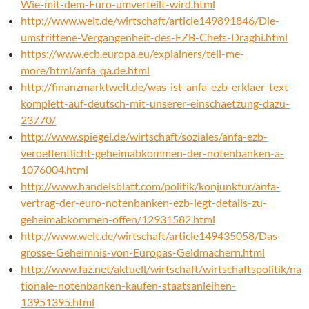
Wie-mit-dem-Euro-umverteilt-wird.html
http://www.welt.de/wirtschaft/article149891846/Die-
umstrittene-Vergangenheit-des-EZB-Chefs-Draghi.html
https://www.ecb.europa.eu/explainers/tell-me-
more/html/anfa_qa.de.html
http://finanzmarktwelt.de/was-ist-anfa-ezb-erklaer-text-
komplett-auf-deutsch-mit-unserer-einschaetzung-dazu-
23770/
http://www.spiegel.de/wirtschaft/soziales/anfa-ezb-
veroeffentlicht-geheimabkommen-der-notenbanken-a-
1076004.html
http://www.handelsblatt.com/politik/konjunktur/anfa-
vertrag-der-euro-notenbanken-ezb-legt-details-zu-
geheimabkommen-offen/12931582.html
http://www.welt.de/wirtschaft/article149435058/Das-
grosse-Geheimnis-von-Europas-Geldmachern.html
http://www.faz.net/aktuell/wirtschaft/wirtschaftspolitik/na
tionale-notenbanken-kaufen-staatsanleihen-
13951395.html