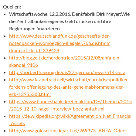
Quellen:
Wirtschaftswoche, 12.2.2016. Denkfabrik Dirk Meyer:Wie
die Zentralbanken eigenes Geld drucken und ihre
Regierungen finanzieren.
http://www.deutschlandfunk.de/geschaefte-der-
notenbanken-womoeglich-illegaler.766.de.html?
dram:article_id=339428
http://blog.zeit.de/herdentrieb/2015/12/08/anfa-ein-
skandal_9106
http://norberthaering.de/de/27-german/news/514-anfa
http://www.faz.net/aktuell/wirtschaft/eurokrise/politiker-
fordern-offenlegung-des-anfa-geheimabkommens-der-
ezb-13955388.html
https://www.bundesbank.de/Redaktion/DE/Themen/2015
/2015_12_10_nagel_interview_boez_anfa.html
https://de.wikipedia.org/wiki/Agreement_on_Net_Financial
_Assets
http://www.goldseiten.de/artikel/269373–ANFA.-Oder~-