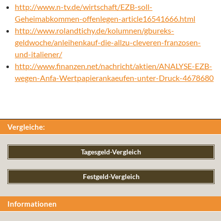
http://www.n-tv.de/wirtschaft/EZB-soll-
Geheimabkommen-offenlegen-article16541666.html
http://www.rolandtichy.de/kolumnen/gbureks-
geldwoche/anleihenkauf-die-allzu-cleveren-franzosen-
und-italiener/
http://www.finanzen.net/nachricht/aktien/ANALYSE-EZB-
wegen-Anfa-Wertpapierankaeufen-unter-Druck-4678680
Vergleiche:
Tagesgeld-Vergleich
Festgeld-Vergleich
Informationen