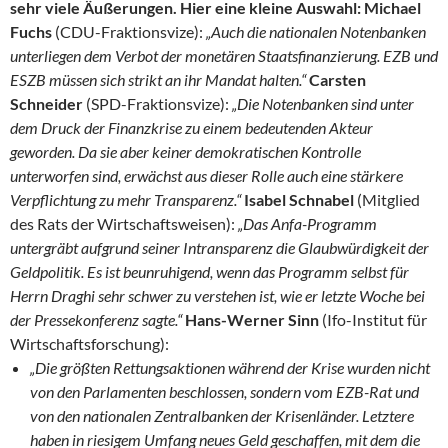
sehr viele Äußerungen. Hier eine kleine Auswahl:
Michael
Fuchs
(CDU-Fraktionsvize):
„Auch die nationalen Notenbanken
unterliegen dem Verbot der monetären Staatsfinanzierung. EZB und
ESZB müssen sich strikt an ihr Mandat halten.“
Carsten
Schneider
(SPD-Fraktionsvize):
„Die Notenbanken sind unter
dem Druck der Finanzkrise zu einem bedeutenden Akteur
geworden. Da sie aber keiner demokratischen Kontrolle
unterworfen sind, erwächst aus dieser Rolle auch eine stärkere
Verpflichtung zu mehr Transparenz.“
Isabel Schnabel
(Mitglied
des Rats der Wirtschaftsweisen):
„Das Anfa-Programm
untergräbt aufgrund seiner Intransparenz die Glaubwürdigkeit der
Geldpolitik. Es ist beunruhigend, wenn das Programm selbst für
Herrn Draghi sehr schwer zu verstehen ist, wie er letzte Woche bei
der Pressekonferenz sagte.“
Hans-Werner Sinn
(Ifo-Institut für
Wirtschaftsforschung):
„Die größten Rettungsaktionen während der Krise wurden nicht
von den Parlamenten beschlossen, sondern vom EZB-Rat und
von den nationalen Zentralbanken der Krisenländer. Letztere
haben in riesigem Umfang neues Geld geschaffen, mit dem die