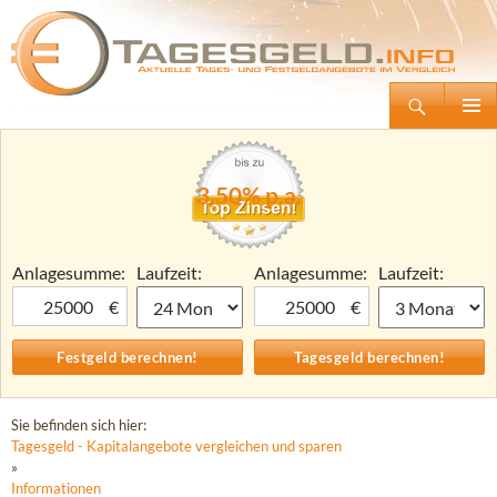
Suchen
Tagesgeld.info – Tagesgeldkonten vergleichen und Tagesgeld-Zinsen berechnen
Zum
Primäre
Inhalt
Menü
springen
3,50% p.a.
Anlagesumme:
Laufzeit:
Anlagesumme:
Laufzeit:
€
€
Sie befinden sich hier:
Tagesgeld - Kapitalangebote vergleichen und sparen
»
Informationen