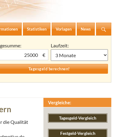
ormationen
Statistiken
Vorlagen
News
agesumme:
Laufzeit:
€
Vergleiche:
hern
Tagesgeld-Vergleich
r die Qualität
Festgeld-Vergleich
ndmotive.de –