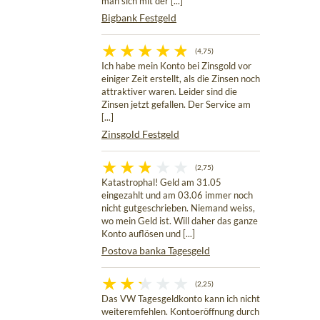
man sich mit der [...]
Bigbank Festgeld
(4,75)
Ich habe mein Konto bei Zinsgold vor
einiger Zeit erstellt, als die Zinsen noch
attraktiver waren. Leider sind die
Zinsen jetzt gefallen. Der Service am
[...]
Zinsgold Festgeld
(2,75)
Katastrophal! Geld am 31.05
eingezahlt und am 03.06 immer noch
nicht gutgeschrieben. Niemand weiss,
wo mein Geld ist. Will daher das ganze
Konto auflösen und [...]
Postova banka Tagesgeld
(2,25)
Das VW Tagesgeldkonto kann ich nicht
weiteremfehlen. Kontoeröffnung durch