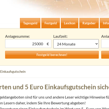
Zum Inhalt springen
agesgeld-Zinsen berechnen
Tagesgeld
Festgeld
Lexikon
Ratgeber
Inf
Anlagesumme:
Laufzeit:
Anl
€
 Einkaufsgutschein
ten und 5 Euro Einkaufsgutschein sic
geldangeboten sind für uns und andere Leser wichtige Hinweise fü
en Lesern daher, indem Sie Ihre Bewertung abgeben!
te Bewertung einen Einkaufsgutschein im Wert von 5,- Euro von Wa