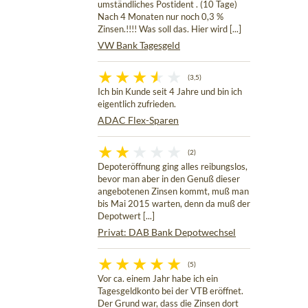
umständliches Postident . (10 Tage)
Nach 4 Monaten nur noch 0,3 %
Zinsen.!!!! Was soll das. Hier wird [...]
VW Bank Tagesgeld
(3,5)
Ich bin Kunde seit 4 Jahre und bin ich
eigentlich zufrieden.
ADAC Flex-Sparen
(2)
Depoteröffnung ging alles reibungslos,
bevor man aber in den Genuß dieser
angebotenen Zinsen kommt, muß man
bis Mai 2015 warten, denn da muß der
Depotwert [...]
Privat: DAB Bank Depotwechsel
(5)
Vor ca. einem Jahr habe ich ein
Tagesgeldkonto bei der VTB eröffnet.
Der Grund war, dass die Zinsen dort