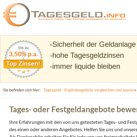
Suchen
Tagesgeld.info – Tagesgeldkonten vergleichen und T
Sicherheit der Geldanlage
3,50% p.a.
hohe Tagesgeldzinsen
immer liquide bleiben
Sie befinden sich hier:
Tagesgeld - Kapitalangebote vergleichen und sparen
»
Tages- oder Festgeldangebote bewer
Ihre Erfahrungen mit den von uns getesteten Tages- und Fest
des einen oder anderen Angebotes. Helfen Sie uns und unser
Als Dankeschön erhalten Sie für jede von uns freigeschalte