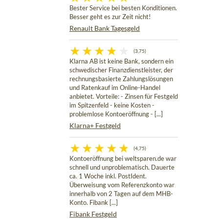
Bester Service bei besten Konditionen.
Besser geht es zur Zeit nicht!
Renault Bank Tagesgeld
(3,75)
Klarna AB ist keine Bank, sondern ein
schwedischer Finanzdienstleister, der
rechnungsbasierte Zahlungslösungen
und Ratenkauf im Online-Handel
anbietet. Vorteile: - Zinsen für Festgeld
im Spitzenfeld - keine Kosten -
problemlose Kontoeröffnung - [...]
Klarna+ Festgeld
(4,75)
Kontoeröffnung bei weltsparen.de war
schnell und unproblematisch. Dauerte
ca. 1 Woche inkl. PostIdent.
Überweisung vom Referenzkonto war
innerhalb von 2 Tagen auf dem MHB-
Konto. Fibank [...]
Fibank Festgeld