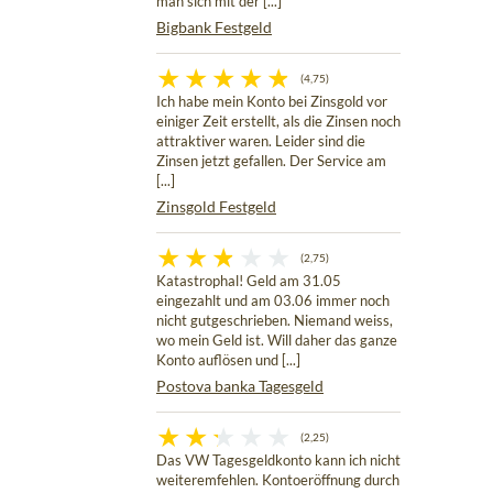
man sich mit der [...]
Bigbank Festgeld
(4,75)
Ich habe mein Konto bei Zinsgold vor
einiger Zeit erstellt, als die Zinsen noch
attraktiver waren. Leider sind die
Zinsen jetzt gefallen. Der Service am
[...]
Zinsgold Festgeld
(2,75)
Katastrophal! Geld am 31.05
eingezahlt und am 03.06 immer noch
nicht gutgeschrieben. Niemand weiss,
wo mein Geld ist. Will daher das ganze
Konto auflösen und [...]
Postova banka Tagesgeld
(2,25)
Das VW Tagesgeldkonto kann ich nicht
weiteremfehlen. Kontoeröffnung durch