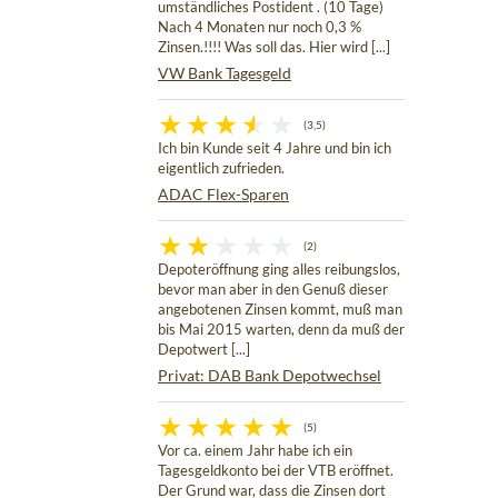
umständliches Postident . (10 Tage)
Nach 4 Monaten nur noch 0,3 %
Zinsen.!!!! Was soll das. Hier wird [...]
VW Bank Tagesgeld
(3,5)
Ich bin Kunde seit 4 Jahre und bin ich
eigentlich zufrieden.
ADAC Flex-Sparen
(2)
Depoteröffnung ging alles reibungslos,
bevor man aber in den Genuß dieser
angebotenen Zinsen kommt, muß man
bis Mai 2015 warten, denn da muß der
Depotwert [...]
Privat: DAB Bank Depotwechsel
(5)
Vor ca. einem Jahr habe ich ein
Tagesgeldkonto bei der VTB eröffnet.
Der Grund war, dass die Zinsen dort