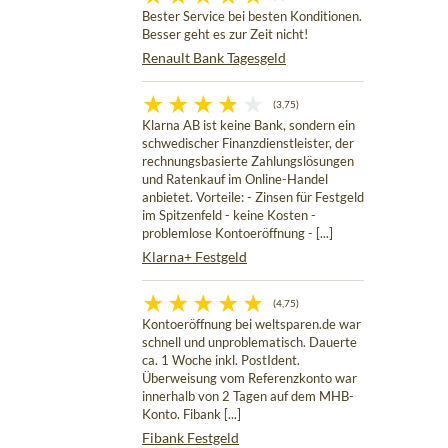
Bester Service bei besten Konditionen.
Besser geht es zur Zeit nicht!
Renault Bank Tagesgeld
(3,75)
Klarna AB ist keine Bank, sondern ein
schwedischer Finanzdienstleister, der
rechnungsbasierte Zahlungslösungen
und Ratenkauf im Online-Handel
anbietet. Vorteile: - Zinsen für Festgeld
im Spitzenfeld - keine Kosten -
problemlose Kontoeröffnung - [...]
Klarna+ Festgeld
(4,75)
Kontoeröffnung bei weltsparen.de war
schnell und unproblematisch. Dauerte
ca. 1 Woche inkl. PostIdent.
Überweisung vom Referenzkonto war
innerhalb von 2 Tagen auf dem MHB-
Konto. Fibank [...]
Fibank Festgeld