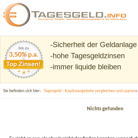
Suchen
Tagesgeld.info – Tagesgeldkonten vergleichen und T
Sicherheit der Geldanlage
3,50% p.a.
hohe Tagesgeldzinsen
immer liquide bleiben
Sie befinden sich hier:
Tagesgeld - Kapitalangebote vergleichen und sparen
»
Nichts gefunden
Es sieht so aus, als ob wir nicht das finden konnten, wonach d