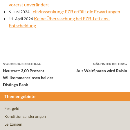
vorerst unverändert
Leitzinssenkung: EZB erfüllt die Erwartungen
6. Juni 2024
Keine Überraschung bei EZB-Leitzins-
11. April 2024
Entscheidung
Beitrags-
VORHERIGER BEITRAG
NÄCHSTER BEITRAG
Navigation
Neustart: 3,00 Prozent
Aus WeltSparen wird Raisin
Willkommenszinsen bei der
Distingo Bank
Themengebiete
Festgeld
Konditionsänderungen
Leitzinsen