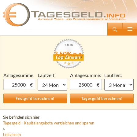
Suchen
Tagesgeld.info – Tagesgeldkonten vergleichen und Tagesgeld-Zinsen berechnen
Zum
Primäre
Inhalt
Menü
springen
3,50% p.a.
Anlagesumme:
Laufzeit:
Anlagesumme:
Laufzeit:
€
€
Sie befinden sich hier:
Tagesgeld - Kapitalangebote vergleichen und sparen
»
Leitzinsen