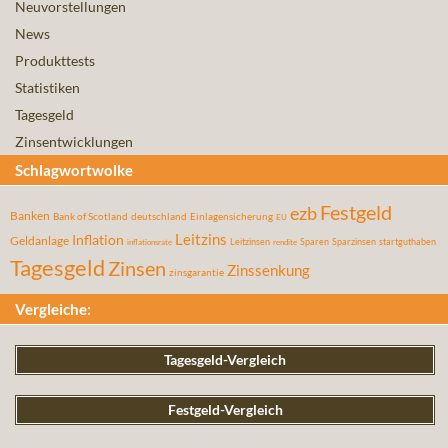
Neuvorstellungen
News
Produkttests
Statistiken
Tagesgeld
Zinsentwicklungen
Schlagwortwolke
Festgeld
ezb
Banken
Bank of Scotland
deutschland
Einlagensicherung
EU
Leitzins
Inflation
Geldanlage
Leitzinsen
Sparen
Sparzinsen
startguthaben
inflationsrate
rendite
Tagesgeld
Zinsen
Zinssenkung
zinsgarantie
Vergleiche:
Tagesgeld-Vergleich
Festgeld-Vergleich