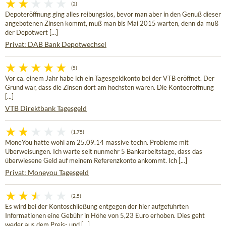
(2)
Depoteröffnung ging alles reibungslos, bevor man aber in den Genuß dieser
angebotenen Zinsen kommt, muß man bis Mai 2015 warten, denn da muß
der Depotwert [...]
Privat: DAB Bank Depotwechsel
(5)
Vor ca. einem Jahr habe ich ein Tagesgeldkonto bei der VTB eröffnet. Der
Grund war, dass die Zinsen dort am höchsten waren. Die Kontoeröffnung
[...]
VTB Direktbank Tagesgeld
(1,75)
MoneYou hatte wohl am 25.09.14 massive techn. Probleme mit
Überweisungen. Ich warte seit nunmehr 5 Bankarbeitstage, dass das
überwiesene Geld auf meinem Referenzkonto ankommt. Ich [...]
Privat: Moneyou Tagesgeld
(2,5)
Es wird bei der Kontoschließung entgegen der hier aufgeführten
Informationen eine Gebühr in Höhe von 5,23 Euro erhoben. Dies geht
weder aus dem Preis- und [...]