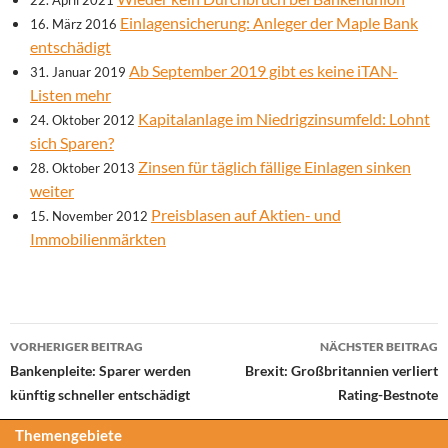
22. April 2021
Einlagensicherung: Anleger der Maple Bank
16. März 2016
entschädigt
Ab September 2019 gibt es keine iTAN-
31. Januar 2019
Listen mehr
Kapitalanlage im Niedrigzinsumfeld: Lohnt
24. Oktober 2012
sich Sparen?
Zinsen für täglich fällige Einlagen sinken
28. Oktober 2013
weiter
Preisblasen auf Aktien- und
15. November 2012
Immobilienmärkten
Beitrags-
VORHERIGER BEITRAG
NÄCHSTER BEITRAG
Navigation
Bankenpleite: Sparer werden
Brexit: Großbritannien verliert
künftig schneller entschädigt
Rating-Bestnote
Themengebiete