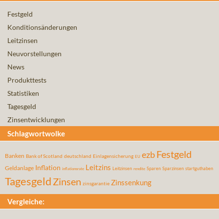
Festgeld
Konditionsänderungen
Leitzinsen
Neuvorstellungen
News
Produkttests
Statistiken
Tagesgeld
Zinsentwicklungen
Schlagwortwolke
Festgeld
ezb
Banken
Bank of Scotland
deutschland
Einlagensicherung
EU
Leitzins
Inflation
Geldanlage
Leitzinsen
Sparen
Sparzinsen
startguthaben
inflationsrate
rendite
Tagesgeld
Zinsen
Zinssenkung
zinsgarantie
Vergleiche: