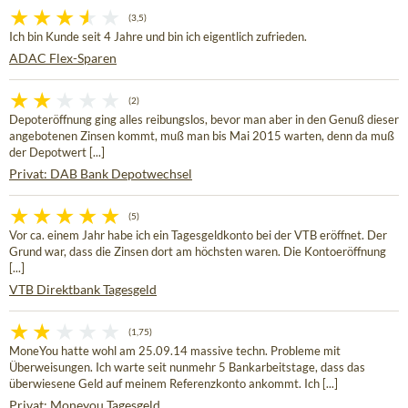
(3,5)
Ich bin Kunde seit 4 Jahre und bin ich eigentlich zufrieden.
ADAC Flex-Sparen
(2)
Depoteröffnung ging alles reibungslos, bevor man aber in den Genuß dieser
angebotenen Zinsen kommt, muß man bis Mai 2015 warten, denn da muß
der Depotwert [...]
Privat: DAB Bank Depotwechsel
(5)
Vor ca. einem Jahr habe ich ein Tagesgeldkonto bei der VTB eröffnet. Der
Grund war, dass die Zinsen dort am höchsten waren. Die Kontoeröffnung
[...]
VTB Direktbank Tagesgeld
(1,75)
MoneYou hatte wohl am 25.09.14 massive techn. Probleme mit
Überweisungen. Ich warte seit nunmehr 5 Bankarbeitstage, dass das
überwiesene Geld auf meinem Referenzkonto ankommt. Ich [...]
Privat: Moneyou Tagesgeld