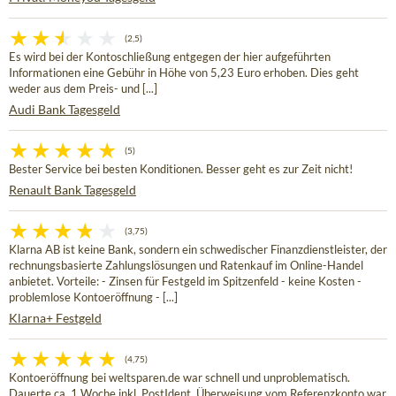
(2,5)
Es wird bei der Kontoschließung entgegen der hier aufgeführten
Informationen eine Gebühr in Höhe von 5,23 Euro erhoben. Dies geht
weder aus dem Preis- und [...]
Audi Bank Tagesgeld
(5)
Bester Service bei besten Konditionen. Besser geht es zur Zeit nicht!
Renault Bank Tagesgeld
(3,75)
Klarna AB ist keine Bank, sondern ein schwedischer Finanzdienstleister, der
rechnungsbasierte Zahlungslösungen und Ratenkauf im Online-Handel
anbietet. Vorteile: - Zinsen für Festgeld im Spitzenfeld - keine Kosten -
problemlose Kontoeröffnung - [...]
Klarna+ Festgeld
(4,75)
Kontoeröffnung bei weltsparen.de war schnell und unproblematisch.
Dauerte ca. 1 Woche inkl. PostIdent. Überweisung vom Referenzkonto war