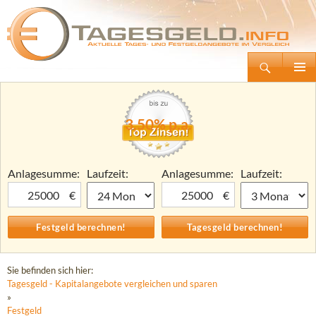
Suchen
Tagesgeld.info – Tagesgeldkonten vergleichen und Tagesgeld-Zinsen berechnen
Zum
Primäre
Inhalt
Menü
springen
3,50% p.a.
Anlagesumme:
Laufzeit:
Anlagesumme:
Laufzeit:
€
€
Sie befinden sich hier:
Tagesgeld - Kapitalangebote vergleichen und sparen
»
Festgeld